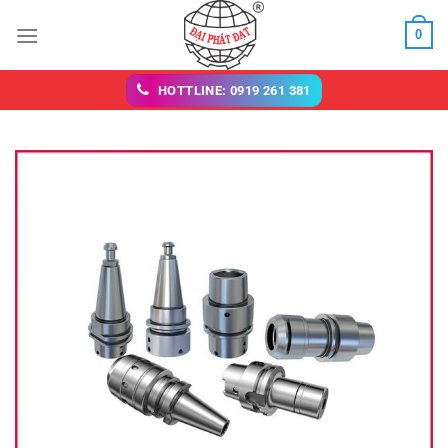
Chuyển
0
đến
nội
dung
HOTTLINE: 0919 261 381