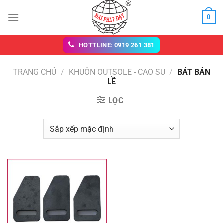
Chuyển
0
đến
nội
dung
HOTTLINE: 0919 261 381
TRANG CHỦ
/
KHUÔN OUTSOLE - CAO SU
/
BÁT BẢN
LỀ
LỌC