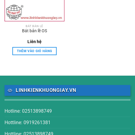
BÁT BẢN LỀ
Bát bản lề OS
Liên hệ
THÊM VÀO GIỎ HÀNG
LINHKIENKHUONGIAY.VN
Hotline: 02513898749
Hottline: 0919261381
Hottline: 02513898749